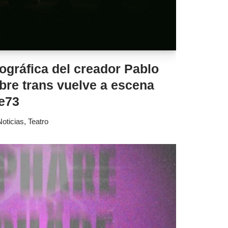
iográfica del creador Pablo
re trans vuelve a escena
ve73
Noticias
,
Teatro