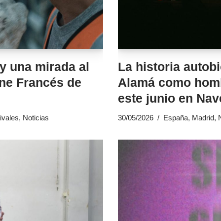
 y una mirada al
La historia autob
ine Francés de
Alamá como homb
este junio en Na
ivales
,
Noticias
30/05/2026
España
,
Madrid
,