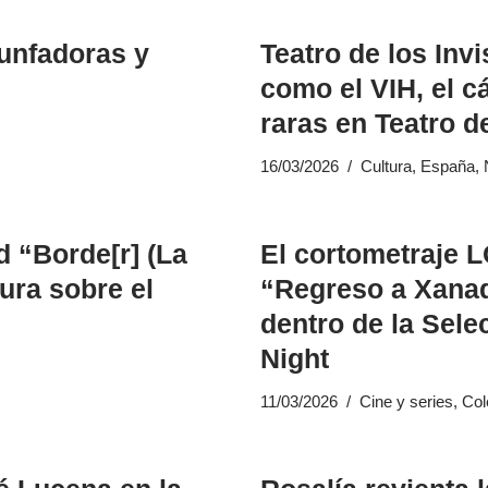
iunfadoras y
Teatro de los Inv
como el VIH, el 
raras en Teatro d
16/03/2026
Cultura
,
España
,
d “Borde[r] (La
El cortometraje 
ura sobre el
“Regreso a Xanad
dentro de la Sele
Night
11/03/2026
Cine y series
,
Col