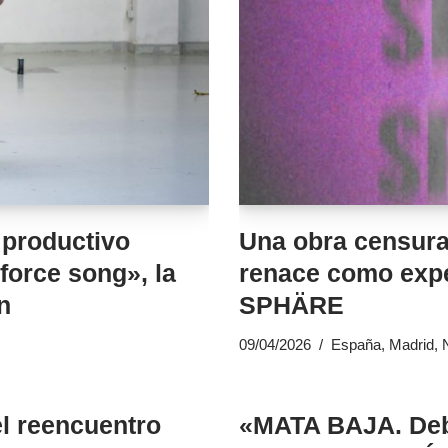
 productivo
Una obra censura
force song», la
renace como expe
n
SPHÄRE
09/04/2026
España
,
Madrid
,
el reencuentro
«MATA BAJA. Deb