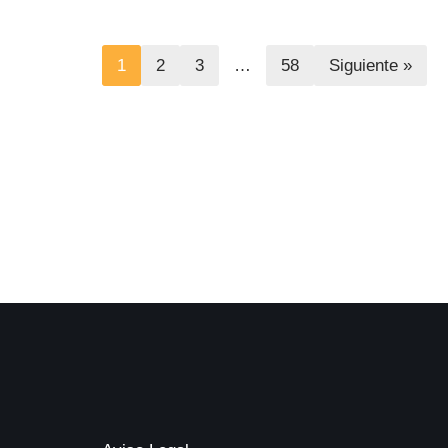
1
2
3
…
58
Siguiente »