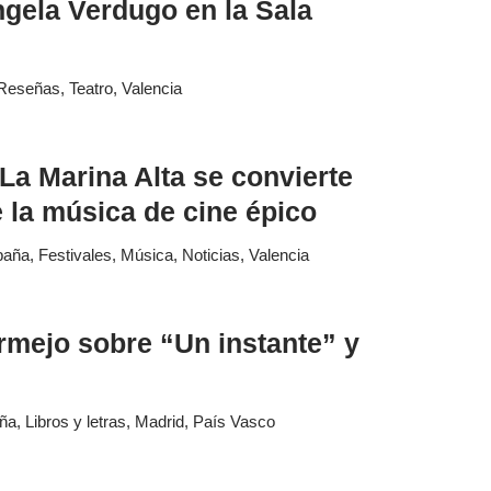
gela Verdugo en la Sala
Reseñas
,
Teatro
,
Valencia
a Marina Alta se convierte
e la música de cine épico
paña
,
Festivales
,
Música
,
Noticias
,
Valencia
rmejo sobre “Un instante” y
ña
,
Libros y letras
,
Madrid
,
País Vasco