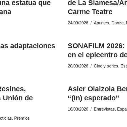
 una estatua que
de La Siamesa/Án
mana
Carme Teatre
24/03/2026
Apuntes
,
Danza
,
 las adaptaciones
SONAFILM 2026: L
en el epicentro d
20/03/2026
Cine y series
,
Es
Resines,
Asier Olaizola Be
s Unión de
“(In) esperado”
16/03/2026
Entrevistas
,
Espa
oticias
,
Premios