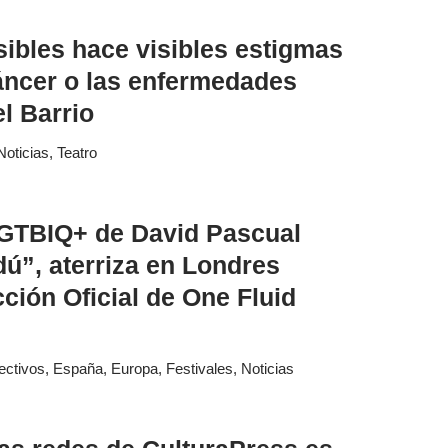
isibles hace visibles estigmas
cáncer o las enfermedades
el Barrio
Noticias
,
Teatro
LGTBIQ+ de David Pascual
ú”, aterriza en Londres
cción Oficial de One Fluid
ectivos
,
España
,
Europa
,
Festivales
,
Noticias