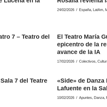
é Lucena en la
Rosalía revienta 
24/02/2026
España
,
LatAm
,
M
o 7 – Teatro del
El Teatro María G
epicentro de la re
avance de la IA
17/02/2026
Colectivos
,
Cultu
Sala 7 del Teatre
«Side» de Danza
Lafuente en la Sa
10/02/2026
Apuntes
,
Danza
,