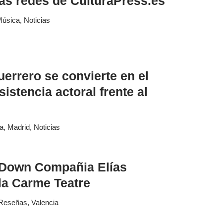
las redes de CulturaPress.es
úsica
,
Noticias
uerrero se convierte en el
sistencia actoral frente al
ra
,
Madrid
,
Noticias
 Down Compañia Elías
la Carme Teatre
Reseñas
,
Valencia