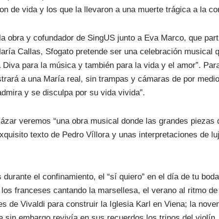
ron de vida y los que la llevaron a una muerte trágica a la c
e la obra y cofundador de SingUS junto a Eva Marco, que part
aría Callas, Sfogato pretende ser una celebración musical q
 Diva para la música y también para la vida y el amor”. Para
trará a una María real, sin trampas y cámaras de por medi
admira y se disculpa por su vida vivida”.
cázar veremos “una obra musical donde las grandes piezas d
xquisito texto de Pedro Víllora y unas interpretaciones de luj
durante el confinamiento, el “sí quiero” en el día de tu bod
, los franceses cantando la marsellesa, el verano al ritmo d
s de Vivaldi para construir la Iglesia Karl en Viena; la nov
sin embargo revivía en sus recuerdos los trinos del violín, 