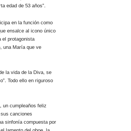
orta edad de 53 años”.
icipa en la función como
ue ensalce al icono único
 el protagonista
o, una María que ve
e la vida de la Diva, se
o”. Todo ello en riguroso
a, un cumpleaños feliz
e sus canciones
ena sinfonía compuesta por
el lamento del oboe, la