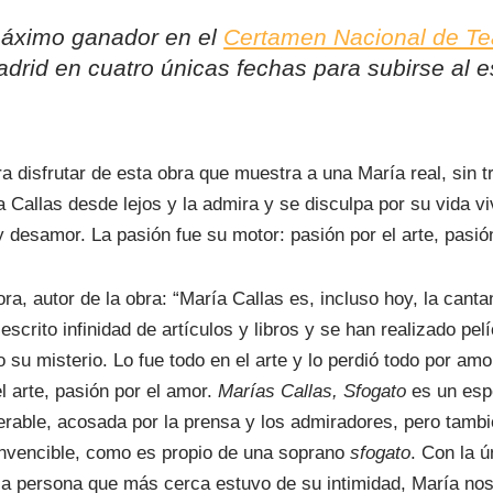
máximo ganador en el
Certamen Nacional de Te
adrid en cuatro únicas fechas para subirse al e
a disfrutar de esta obra que muestra a una María real, sin
Callas desde lejos y la admira y se disculpa por su vida viv
y desamor. La pasión fue su motor: pasión por el arte, pasió
ora, autor de la obra: “María Callas es, incluso hoy, la can
scrito infinidad de artículos y libros y se han realizado pe
 su misterio. Lo fue todo en el arte y lo perdió todo por am
l arte, pasión por el amor.
Marías
Callas
,
Sfogato
es un esp
rable, acosada por la prensa y los admiradores, pero tambié
 invencible, como es propio de una soprano
sfogato
. Con la 
la persona que más cerca estuvo de su intimidad, María nos