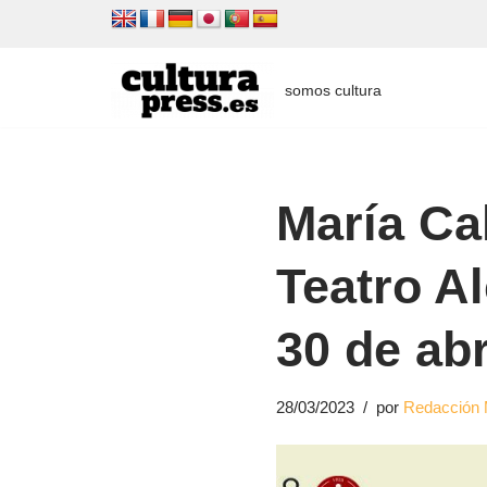
Saltar
al
somos cultura
contenido
María Cal
Teatro Al
30 de abr
28/03/2023
por
Redacción 