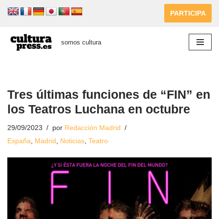
PARTICIPA
Saltar
al
somos cultura
contenido
Tres últimas funciones de “FIN” en
los Teatros Luchana en octubre
29/09/2023
por
Redacción Madrid
España
,
Madrid
,
Noticias
,
Teatro