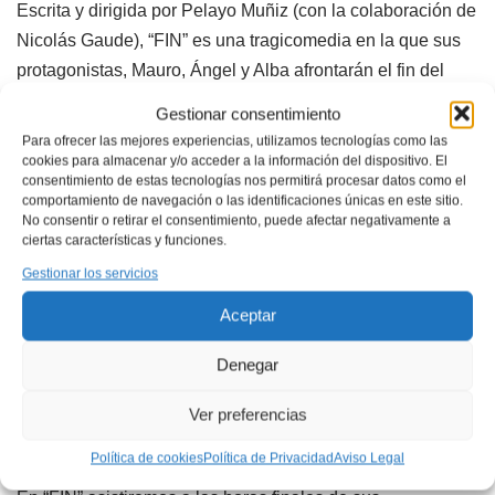
Escrita y dirigida por Pelayo Muñiz (con la colaboración de
Nicolás Gaude), “FIN” es una tragicomedia en la que sus
protagonistas, Mauro, Ángel y Alba afrontarán el fin del
mundo en soledad, replanteándose y reviviendo sus vidas
Gestionar consentimiento
y las decisiones que han tomado.
Para ofrecer las mejores experiencias, utilizamos tecnologías como las
cookies para almacenar y/o acceder a la información del dispositivo. El
consentimiento de estas tecnologías nos permitirá procesar datos como el
Porque… “¿Quedará algo de mí, cuando ya no esté?
comportamiento de navegación o las identificaciones únicas en este sitio.
No consentir o retirar el consentimiento, puede afectar negativamente a
¿Algo de nosotros? ¿De TODOS nosotros?”.
ciertas características y funciones.
Gestionar los servicios
Protagonizada por Pelayo Muñiz, Nicolás Gaude y Gema
Aceptar
Zelarayán, “FIN” surgió dentro del Taller de Desarrollo
Teatral del Centro de Directores de Escena dirigido por
Denegar
Antonio Domínguez, y se estrenó el 22 de octubre del año
pasado tras una residencia creativa en la propia Sala
Ver preferencias
Lagrada.
Política de cookies
Política de Privacidad
Aviso Legal