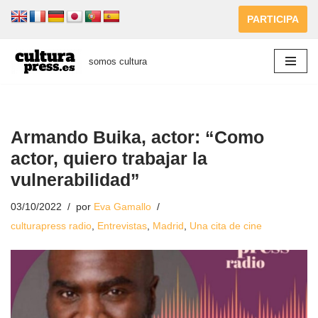
PARTICIPA
Saltar
al
somos cultura
contenido
Armando Buika, actor: “Como
actor, quiero trabajar la
vulnerabilidad”
03/10/2022
por
Eva Gamallo
culturapress radio
,
Entrevistas
,
Madrid
,
Una cita de cine