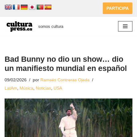
PARTICIPA
Saltar
al
somos cultura
contenido
Bad Bunny no dio un show… dio
un manifiesto mundial en español
09/02/2026
por
Ramsés Contreras Ojeda
LatAm
,
Música
,
Noticias
,
USA