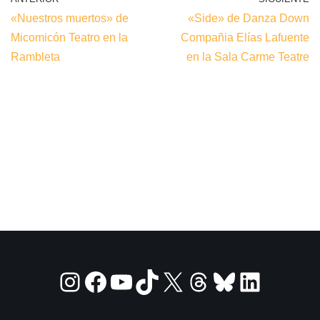
«Nuestros muertos» de
«Side» de Danza Down
Micomicón Teatro en la
Compañia Elías Lafuente
Rambleta
en la Sala Carme Teatre