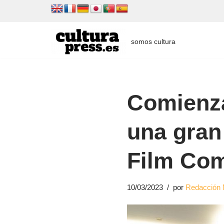
Saltar
al
somos cultura
contenido
Comienza
una gran
Film Co
10/03/2023
por
Redacción 