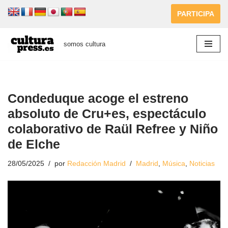
PARTICIPA
Saltar
al
somos cultura
contenido
Condeduque acoge el estreno
absoluto de Cru+es, espectáculo
colaborativo de Raül Refree y Niño
de Elche
28/05/2025
por
Redacción Madrid
Madrid
,
Música
,
Noticias