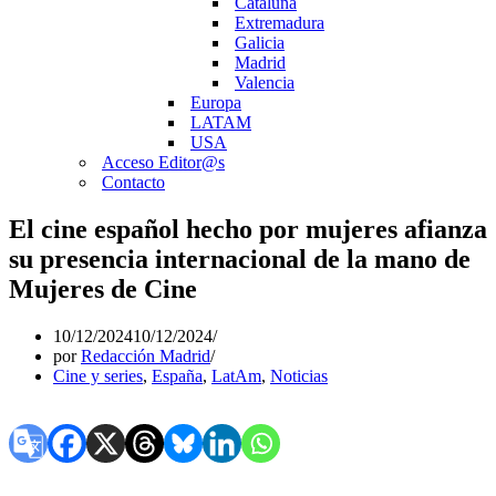
Cataluña
Extremadura
Galicia
Madrid
Valencia
Europa
LATAM
USA
Acceso Editor@s
Contacto
El cine español hecho por mujeres afianza
su presencia internacional de la mano de
Mujeres de Cine
10/12/2024
10/12/2024
por
Redacción Madrid
Cine y series
,
España
,
LatAm
,
Noticias