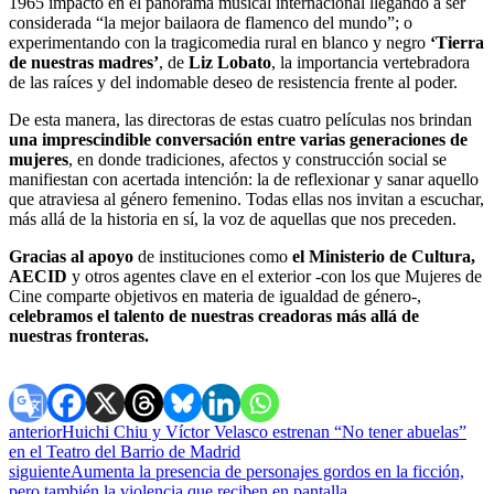
1965 impactó en el panorama musical internacional llegando a ser
considerada “la mejor bailaora de flamenco del mundo”; o
experimentando con la tragicomedia rural en blanco y negro
‘Tierra
de nuestras madres’
, de
Liz Lobato
, la importancia vertebradora
de las raíces y del indomable deseo de resistencia frente al poder.
De esta manera, las directoras de estas cuatro películas nos brindan
una imprescindible conversación entre varias generaciones de
mujeres
,
en donde tradiciones, afectos y construcción social se
manifiestan con acertada intención: la de reflexionar y sanar aquello
que atraviesa al género femenino. Todas ellas nos invitan a escuchar,
más allá de la historia en sí, la voz de aquellas que nos preceden.
Gracias al apoyo
de instituciones como
el Ministerio de Cultura,
AECID
y otros agentes clave en el exterior -con los que Mujeres de
Cine comparte objetivos en materia de igualdad de género-,
celebramos el talento de nuestras creadoras más allá de
nuestras fronteras.
anterior
Huichi Chiu y Víctor Velasco estrenan “No tener abuelas”
en el Teatro del Barrio de Madrid
siguiente
Aumenta la presencia de personajes gordos en la ficción,
pero también la violencia que reciben en pantalla