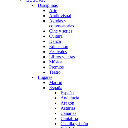
BUSCAR
Disciplinas
Arte
Audiovisual
Ayudas y
convocatorias
Cine y series
Cultura
Danza
Educación
Festivales
Libros y letras
Música
Premios
Teatro
Lugares
Madrid
España
España
Andalucía
Aragón
Asturias
Canarias
Cantabria
Castilla y León