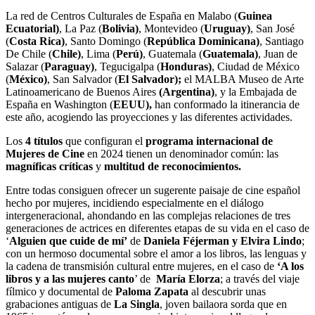
La red de Centros Culturales de España en Malabo (
Guinea
Ecuatorial)
, La Paz (
Bolivia)
, Montevideo (
Uruguay)
, San José
(
Costa Rica)
, Santo Domingo (
República Dominicana)
, Santiago
De Chile (
Chile)
, Lima (
Perú)
, Guatemala (
Guatemala)
, Juan de
Salazar (
Paraguay)
, Tegucigalpa (
Honduras)
, Ciudad de México
(
México)
, San Salvador (
El Salvador);
el MALBA Museo de Arte
Latinoamericano de Buenos Aires
(Argentina)
, y la Embajada de
España en Washington (
EEUU),
han conformado la itinerancia de
este año, acogiendo las proyecciones y las diferentes actividades.
Los
4 títulos
que configuran el
programa internacional de
Mujeres de Cine
en 2024 tienen un denominador común: las
magníficas críticas
y
multitud de reconocimientos.
Entre todas consiguen ofrecer un sugerente
paisaje de cine español
hecho por mujeres, incidiendo especialmente en el diálogo
intergeneracional, ahondando en las complejas relaciones de tres
generaciones de actrices en diferentes etapas de su vida en el caso de
‘
Alguien que cuide de mí’
de
Daniela Féjerman y Elvira Lindo
;
con un hermoso documental sobre el amor a los libros, las lenguas y
la cadena de transmisión cultural entre mujeres, en el caso de
‘A los
libros y a las mujeres canto
’ de
María Elorza
; a través del viaje
fílmico y documental de
Paloma Zapata
al descubrir unas
grabaciones antiguas de
La Singla
, joven bailaora sorda que en