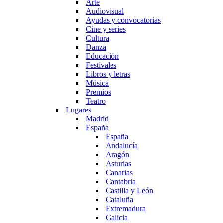
Arte
Audiovisual
Ayudas y convocatorias
Cine y series
Cultura
Danza
Educación
Festivales
Libros y letras
Música
Premios
Teatro
Lugares
Madrid
España
España
Andalucía
Aragón
Asturias
Canarias
Cantabria
Castilla y León
Cataluña
Extremadura
Galicia