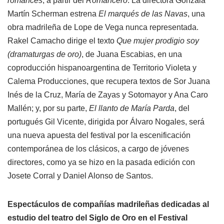
romances
, a partir del
Romancero
. La directora Gonzala
Martín Scherman estrena
El marqu
é
s de las Navas
, una
obra madrileña de Lope de Vega nunca representada.
Rakel Camacho dirige el texto
Que mujer prodigio soy
(dramaturgas de oro)
, de Juana Escabias, en una
coproducción hispanoargentina de Territorio Violeta y
Calema Producciones, que recupera textos de Sor Juana
Inés de la Cruz, María de Zayas y Sotomayor y Ana Caro
Mallén; y, por su parte,
El llanto de María Parda
, del
portugués Gil Vicente, dirigida por Álvaro Nogales, será
una nueva apuesta del festival por la escenificación
contemporánea de los clásicos, a cargo de jóvenes
directores, como ya se hizo en la pasada edición con
Josete Corral y Daniel Alonso de Santos.
Espectáculos de compañías madrileñas dedicadas al
estudio del teatro del Siglo de Oro en el Festival