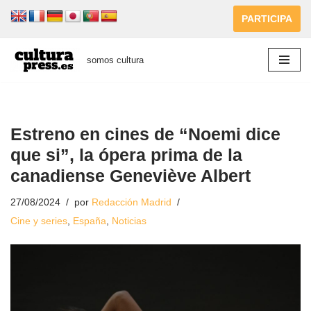
PARTICIPA
Saltar
al
somos cultura
contenido
Estreno en cines de “Noemi dice
que si”, la ópera prima de la
canadiense Geneviève Albert
27/08/2024
por
Redacción Madrid
Cine y series
,
España
,
Noticias