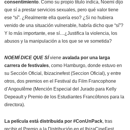
consentimiento
. Como su propio título indica, Noemí dijo
que sí a prestar servicios sexuales, pero qué valor tiene
ese “sí”. ¿Realmente ella quería eso? ¿Si no hubiera
venido de una situación vulnerable, habría dicho que “sí”?
Y lo más importante, ese sí…¿Justifica la violencia, los
abusos y la manipulación a los que se ve sometida?
NOEMÍ DICE QUE SÍ
viene
avalada por una larga
carrera de festivales
, como Hamburgo, donde estuvo en
su Sección Oficial, Ibizacinefest (Seccion Oficial), y entre
otros, dos premios en el Festival du Film Francophone
d’Angoulême (Mención Especial del Jurado para Kelly
Depeault y Premio de los Estudiantes Francófonos para la
directora).
La película está distribuida por #ConUnPack
, tras
recibir el Premio a la Distribución en el IbizaCineFest