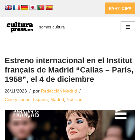
PARTICIPA
Saltar
al
somos cultura
contenido
Estreno internacional en el Institut
français de Madrid “Callas – París,
1958”, el 4 de diciembre
28/11/2023
por
Redacción Madrid
Cine y series
,
España
,
Madrid
,
Noticias