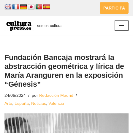
PARTICIPA
Saltar
al
somos cultura
contenido
Fundación Bancaja mostrará la
abstracción geométrica y lírica de
María Aranguren en la exposición
“Génesis”
24/06/2024
por
Redacción Madrid
Arte
,
España
,
Noticias
,
Valencia