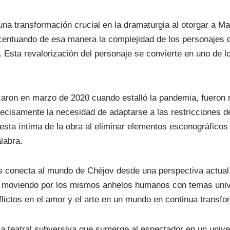
na transformación crucial en la dramaturgia al otorgar a Ma
entuando de esa manera la complejidad de los personajes d
. Esta revalorización del personaje se convierte en uno de l
ron en marzo de 2020 cuando estalló la pandemia, fueron r
recisamente la necesidad de adaptarse a las restricciones 
uesta íntima de la obra al eliminar elementos escenográficos
alabra.
 conecta al mundo de Chéjov desde una perspectiva actual.
 moviendo por los mismos anhelos humanos con temas univ
flictos en el amor y el arte en un mundo en continua transfo
a teatral subversiva que sumerge al espectador en un univ