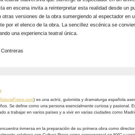
ta en escena invita a reinterpretar esta realidad desde un 
en otras versiones de la obra sumergiendo al espectador en
e por el elenco de la obra. La sencillez escénica se convier
ando una experiencia teatral única.
 Contreras
e
VictoriaFreire.com
) es una actriz, guionista y dramaturga española ase
ños. Se define como una persona esencialmente curiosa y pasional. E
vado a trabajar en varios países y a vivir en varias ciudades como Mad
 encuentra inmersa en la preparación de su primera obra como directora
almente colabora con Cultura Press como corresponsal en NYC y vari