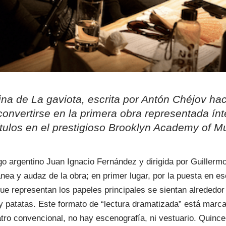
ina de La gaviota, escrita por Antón Chéjov ha
 convertirse en la primera obra representada í
ítulos en el prestigioso Brooklyn Academy of 
o argentino Juan Ignacio Fernández y dirigida por Guillerm
nea y audaz de la obra; en primer lugar, por la puesta en es
que representan los papeles principales se sientan alrededo
 y patatas. Este formato de “lectura dramatizada” está marc
atro convencional, no hay escenografía, ni vestuario. Quince