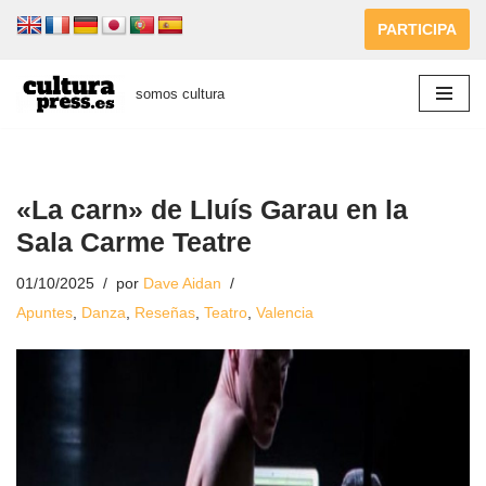
PARTICIPA
Saltar
al
somos cultura
contenido
«La carn» de Lluís Garau en la
Sala Carme Teatre
01/10/2025
por
Dave Aidan
Apuntes
,
Danza
,
Reseñas
,
Teatro
,
Valencia