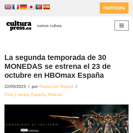
PARTICIPA
Saltar
al
somos cultura
contenido
La segunda temporada de 30
MONEDAS se estrena el 23 de
octubre en HBOmax España
22/09/2023
por
Redacción Madrid
Cine y series
,
España
,
Noticias