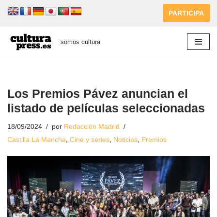
PARTICIPA
Saltar
al
somos cultura
contenido
Los Premios Pávez anuncian el
listado de películas seleccionadas
18/09/2024
por
Redacción Madrid
Castilla La Mancha
,
Cine y series
,
Noticias
,
Premios