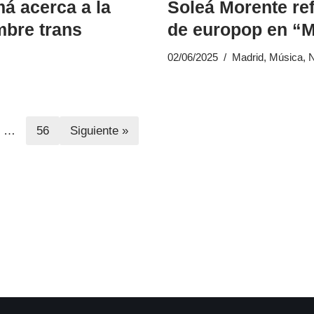
má acerca a la
Soleá Morente ref
mbre trans
de europop en “M
02/06/2025
Madrid
,
Música
,
N
…
56
Siguiente »