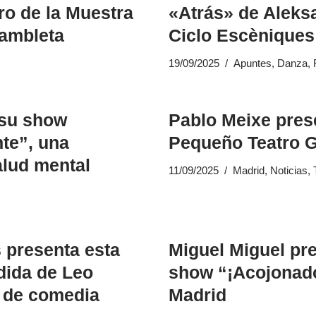
ro de la Muestra
«Atrás» de Aleksa
Rambleta
Ciclo Escèniques 
19/09/2025
Apuntes
,
Danza
,
 su show
Pablo Meixe pres
te”, una
Pequeño Teatro G
alud mental
11/09/2025
Madrid
,
Noticias
,
 presenta esta
Miguel Miguel pr
dida de Leo
show “¡Acojonado!
s de comedia
Madrid