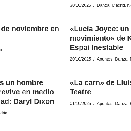
30/10/2025
Danza
,
Madrid
,
N
s de noviembre en
«Lucía Joyce: un
e
movimiento» de K
Espai Inestable
ro
20/10/2025
Apuntes
,
Danza
,
es un hombre
«La carn» de Llu
revive en medio
Teatre
ad: Daryl Dixon
01/10/2025
Apuntes
,
Danza
,
drid