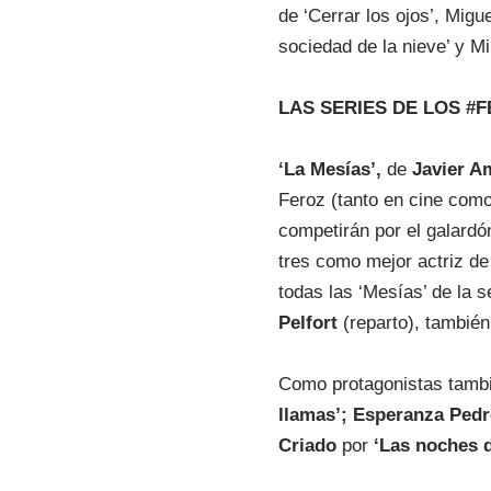
de ‘Cerrar los ojos’, Migu
sociedad de la nieve’ y M
LAS SERIES DE LOS #
‘La Mesías’,
de
Javier A
Feroz (tanto en cine como
competirán por el galardó
tres como mejor actriz de
todas las ‘Mesías’ de la 
Pelfort
(reparto), tambi
Como protagonistas tamb
llamas’;
Esperanza Ped
Criado
por
‘Las noches d