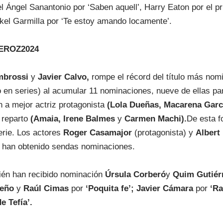
el Ángel Sanantonio por ‘Saben aquell’, Harry Eaton por el pr
ikel Garmilla por ‘Te estoy amando locamente’.
FEROZ2024
mbrossi
y
Javier Calvo,
rompe el récord del título más nomi
 en series) al acumular 11 nominaciones, nueve de ellas par
n a mejor actriz protagonista
(Lola Dueñas, Macarena Garc
 reparto
(Amaia, Irene Balmes
y
Carmen Machi).
De esta f
serie. Los actores
Roger Casamajor
(protagonista) y
Albert 
én han obtenido sendas nominaciones.
ién han recibido nominación
Úrsula Corberó
y
Quim Gutiér
reño
y
Raúl Cimas
por
‘Poquita fe’; Javier Cámara
por
‘Ra
e Tefía’.