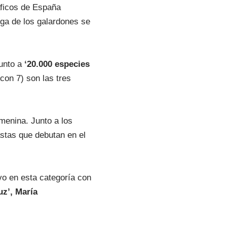
áficos de España
ega de los galardones se
junto a
‘20.000 especies
on 7) son las tres
menina. Junto a los
stas que debutan en el
vo en esta categoría con
z’, María