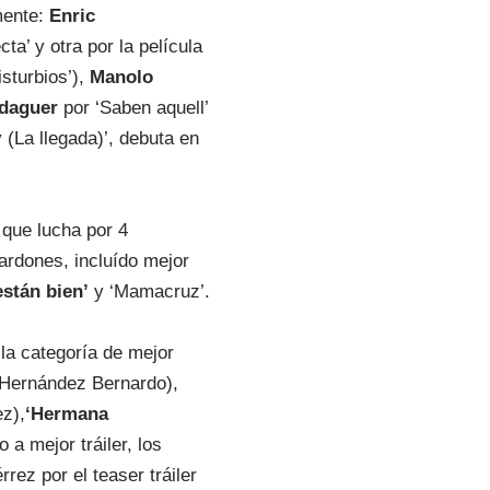
mente:
Enric
cta’ y otra por la película
isturbios’),
Manolo
rdaguer
por ‘Saben aquell’
(La llegada)’, debuta en
que lucha por 4
lardones, incluído mejor
están bien’
y ‘Mamacruz’.
la categoría de mejor
a Hernández Bernardo),
z),
‘Hermana
a mejor tráiler, los
ez por el teaser tráiler