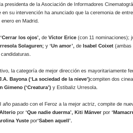
la presidenta de la Asociación de Informadores Cinematogr
 en su intervención ha anunciado que la ceremonia de entr
e enero en Madrid.
,
‘Cerrar los ojos’,
de
Víctor Erice
(con 11 nominaciones); 
Urresola Solaguren;
y
‘Un amor’,
de
Isabel Coixet
(ambas c
 candidaturas.
vo, la categoría de mejor dirección es mayoritariamente fe
J.A. Bayona (‘La sociedad de la nieve’)
compiten dos cinea
n Gimeno (‘Creatura’)
y Estibaliz Urresola.
l año pasado con el Feroz a la mejor actriz, compite de nue
Alterio
por
‘Que nadie duerma’, Kiti Mánver
por
‘Mamacru
rolina Yuste
por
‘Saben aquell’.