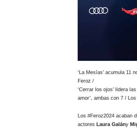
‘La Mesías’ acumula 11 no
Feroz /
‘Cerrar los ojos’ lidera l
amor’, ambas con 7 / Los
Los #Feroz2024 acaban de
actores
Laura Galán
y
Mi