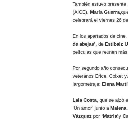
También estuvo presente 
(AICE),
María Guerra,
que
celebrará el viernes 26 d
En los apartados de cine
de abejas’,
de
Estíbalz 
películas que reúnen más
Por segundo año consecuti
veteranos Erice, Coixet y
largometraje:
Elena Martí
Laia Costa,
que se alzó e
‘Un amor’ junto a
Malena 
Vázquez
por
‘Matria’
y
Ca