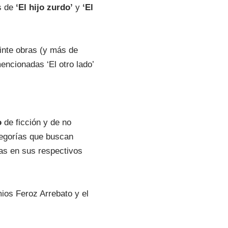
as de
‘El hijo zurdo’
y
‘El
inte obras (y más de
encionadas ‘El otro lado’
o
de ficción y de no
tegorías que buscan
ras en sus respectivos
mios Feroz Arrebato y el