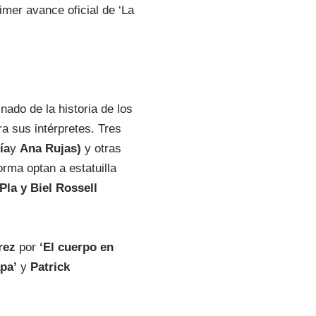
imer avance oficial de ‘La
nado de la historia de los
a sus intérpretes. Tres
ía
y
Ana Rujas)
y otras
orma optan a estatuilla
Pla y Biel Rossell
rez
por
‘El cuerpo en
pa’
y
Patrick