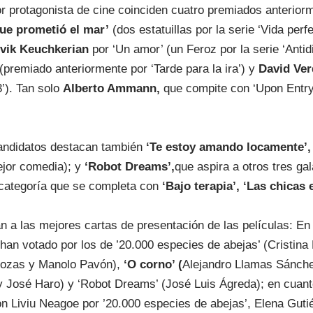
or protagonista de cine coinciden cuatro premiados anterior
ue prometió el mar’
(dos estatuillas por la serie ‘Vida perfe
vik Keuchkerian
por ‘Un amor’ (un Feroz por la serie ‘Antid
 (premiado anteriormente por ‘Tarde para la ira’) y
David Ve
’). Tan solo
Alberto Ammann,
que compite con ‘Upon Entry 
 candidatos destacan también
‘Te estoy amando locamente’,
mejor comedia); y
‘Robot Dreams’,
que aspira a otros tres ga
 categoría que se completa con
‘Bajo terapia’, ‘Las chicas 
 a las mejores cartas de presentación de las películas: En 
 han votado por los de ’20.000 especies de abejas’ (Cristin
 Rozas y Manolo Pavón),
‘O corno’ (
Alejandro Llamas Sánche
 y José Haro) y ‘Robot Dreams’ (José Luis Ágreda); en cuanto 
 Liviu Neagoe por ’20.000 especies de abejas’, Elena Gutiérr