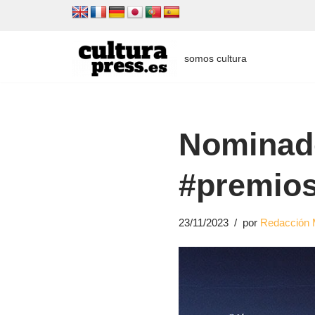
Saltar
al
somos cultura
contenido
Nominado
#premios
23/11/2023
por
Redacción 