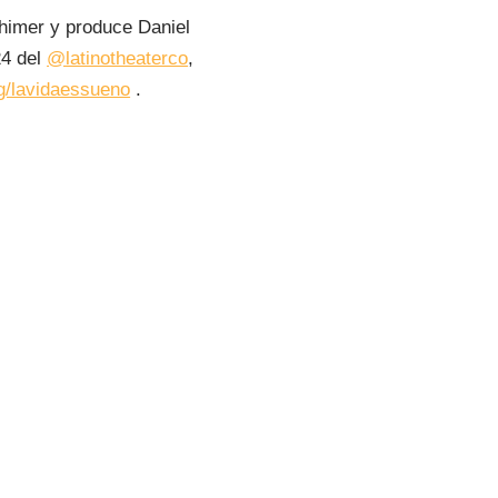
chimer y produce Daniel
24 del
@latinotheaterco
,
rg/lavidaessueno
.