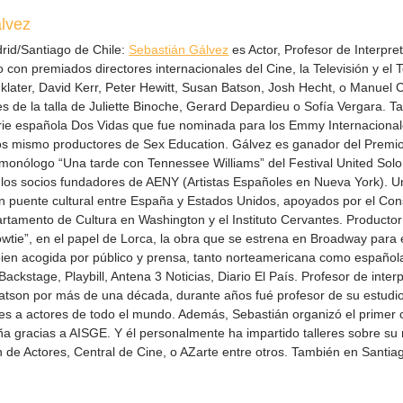
lvez
rid/Santiago de Chile:
Sebastián Gálvez
es Actor, Profesor de Interpret
 con premiados directores internacionales del Cine, la Televisión y el
nklater, David Kerr, Peter Hewitt, Susan Batson, Josh Hecht, o Manuel
es de la talla de Juliette Binoche, Gerard Depardieu o Sofía Vergara. 
erie española Dos Vidas que fue nominada para los Emmy Internacionale
los mismo productores de Sex Education.
Gálvez es ganador del Premio
monólogo “Una tarde con Tennessee Williams” del Festival United Sol
los socios fundadores de AENY (Artistas Españoles en Nueva York). U
un puente cultural entre España y Estados Unidos, apoyados por el Co
rtamento de Cultura en Washington y el Instituto Cervantes.
Productor
wtie”, en el papel de Lorca, la obra que se estrena en Broadway para 
ien acogida por público y prensa, tanto norteamericana como española
ackstage, Playbill, Antena 3 Noticias, Diario El País.
Profesor de interp
tson por más de una década, durante años fué profesor de su estudi
es a actores de todo el mundo. Además, Sebastián organizó el primer
a gracias a AISGE. Y él personalmente ha impartido talleres sobre su
n de Actores, Central de Cine, o AZarte entre otros. También en Santiag