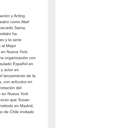
ación y Acting
 Teatro como
Abel
 Carcedo Sama,
También ha
s y la serie
 al Mejor
o en Nueva York.
na organización con
nsulado Español en
 y actor en
el lanzamiento de la
, con artículos en
retación del
o en Nueva York
 curso que Susan
 método en Madrid,
o de Chile invitado