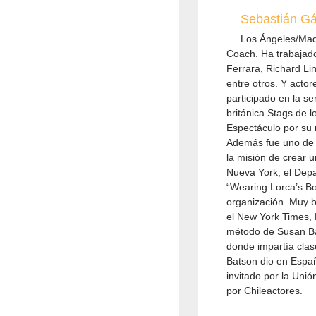
Sebastián Gá
Los Ángeles/Mad
Coach. Ha trabajado
Ferrara, Richard Li
entre otros. Y actor
participado en la s
británica Stags de 
Espectáculo por su 
Además fue uno de 
la misión de crear 
Nueva York, el Depa
“Wearing Lorca’s Bo
organización. Muy b
el New York Times, B
método de Susan Ba
donde impartía clas
Batson dio en Españ
invitado por la Unió
por Chileactores.