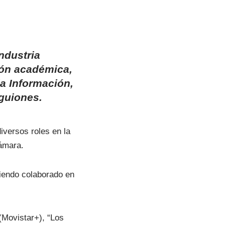
ndustria
ión académica,
a Información,
 guiones.
versos roles en la
cámara.
biendo colaborado en
(Movistar+), “Los