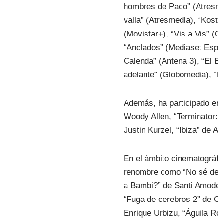
hombres de Paco” (Atresmed
valla” (Atresmedia), “Kos
(Movistar+), “Vis a Vis” 
“Anclados” (Mediaset Espa
Calenda” (Antena 3), “El 
adelante” (Globomedia), “
Además, ha participado en
Woody Allen, “Terminator:
Justin Kurzel, “Ibiza” de
En el ámbito cinematográf
renombre como “No sé dec
a Bambi?” de Santi Amodeo
“Fuga de cerebros 2” de 
Enrique Urbizu, “Águila 