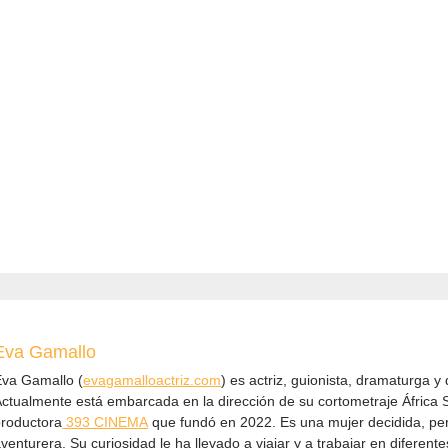
Eva Gamallo
Eva Gamallo (
evagamalloactriz.com
) es actriz, guionista, dramaturga y 
ctualmente está embarcada en la dirección de su cortometraje África S
roductora
⁠ 393 CINEMA⁠
que fundó en 2022. Es una mujer decidida, pe
venturera. Su curiosidad le ha llevado a viajar y a trabajar en diferent