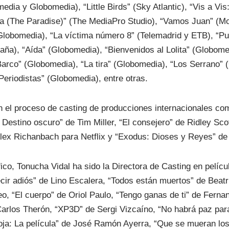
ia y Globomedia), “Little Birds” (Sky Atlantic), “Vis a Vis:
ta (The Paradise)” (The MediaPro Studio), “Vamos Juan” (Mo
(Globomedia), “La víctima número 8” (Telemadrid y ETB), “P
ña), “Aída” (Globomedia), “Bienvenidos al Lolita” (Globomed
Barco” (Globomedia), “La tira” (Globomedia), “Los Serrano”
Periodistas” (Globomedia), entre otras.
 el proceso de casting de producciones internacionales como
 Destino oscuro” de Tim Miller, “El consejero” de Ridley Sco
 Alex Richanbach para Netflix y “Exodus: Dioses y Reyes” de 
ico, Tonucha Vidal ha sido la Directora de Casting en pelíc
ir adiós” de Lino Escalera, “Todos están muertos” de Beat
, “El cuerpo” de Oriol Paulo, “Tengo ganas de ti” de Fern
Carlos Therón, “XP3D” de Sergi Vizcaíno, “No habrá paz par
Roja: La película” de José Ramón Ayerra, “Que se mueran lo