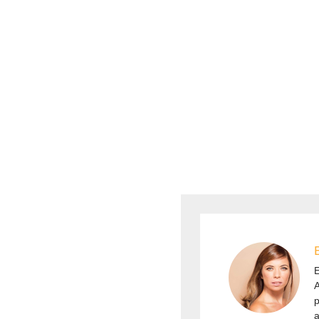
A
p
a