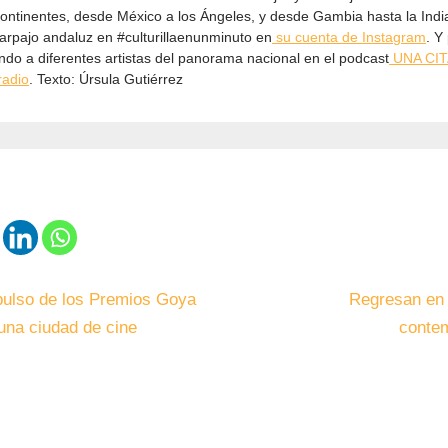
ontinentes, desde México a los Ángeles, y desde Gambia hasta la Ind
parpajo andaluz en #culturillaenunminuto en
⁠su cuenta de Instagram⁠
. Y
ando a diferentes artistas del panorama nacional en el podcast
⁠UNA CI
adio⁠
. Texto: Úrsula Gutiérrez
pulso de los Premios Goya
Regresan en 
una ciudad de cine
conte