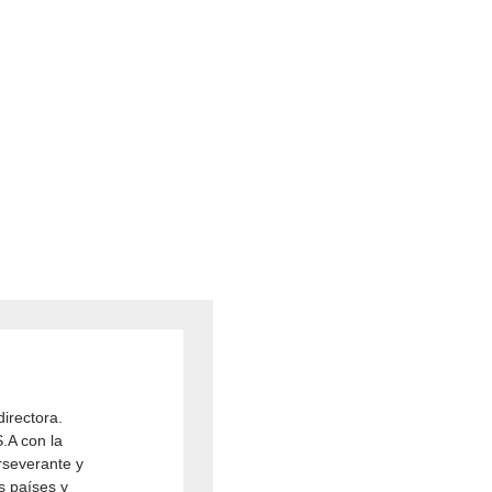
directora.
.A con la
rseverante y
es países y