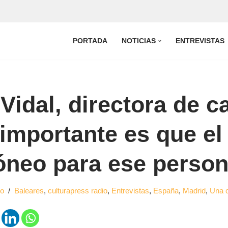
PORTADA
NOTICIAS
ENTREVISTAS
idal, directora de c
importante es que el 
dóneo para ese person
lo
Baleares
,
culturapress radio
,
Entrevistas
,
España
,
Madrid
,
Una c