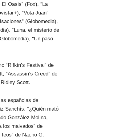
 El Oasis” (Fox), “La
vistar+), “Vota Juan”
ulsaciones” (Globomedia),
ia), “Luna, el misterio de
 (Globomedia), “Un paso
 “Rifkin’s Festival” de
tt, “Assassin’s Creed” de
Ridley Scott.
ulas españolas de
riz Sanchís, “¿Quién mató
ando González Molina,
a los malvados” de
s feos” de Nacho G.