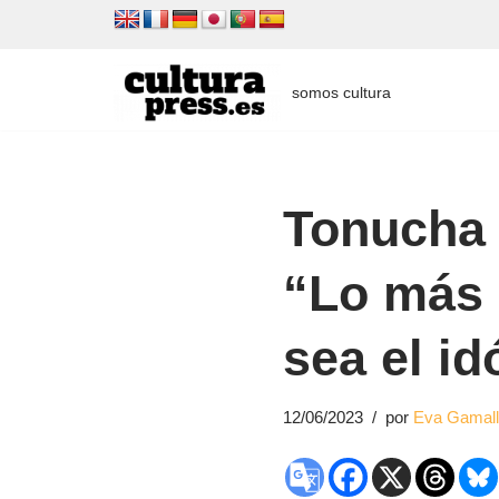
Saltar
al
somos cultura
contenido
Tonucha V
“Lo más 
sea el i
12/06/2023
por
Eva Gamal