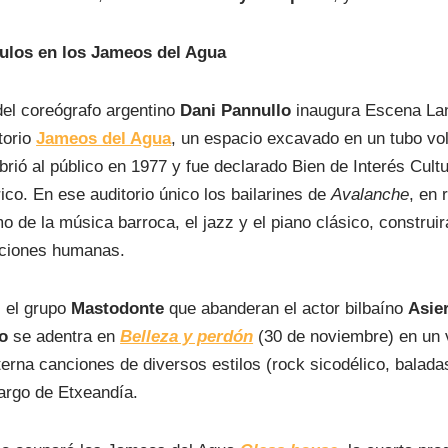
ulos en los Jameos del Agua
del coreógrafo argentino
Dani Pannullo
inaugura Escena Lan
torio
Jameos del Agua
, un espacio excavado en un tubo vol
rió al público en 1977 y fue declarado Bien de Interés Cultu
ico. En ese auditorio único los bailarines de
Avalanche
, en 
tmo de la música barroca, el jazz y el piano clásico, construir
laciones humanas.
 el grupo
Mastodonte
que abanderan el
actor bilbaíno
Asie
o
se adentra en
Belleza y perdón
(30 de noviembre) en un v
lterna canciones de diversos estilos (rock sicodélico, balad
 cargo de Etxeandía.