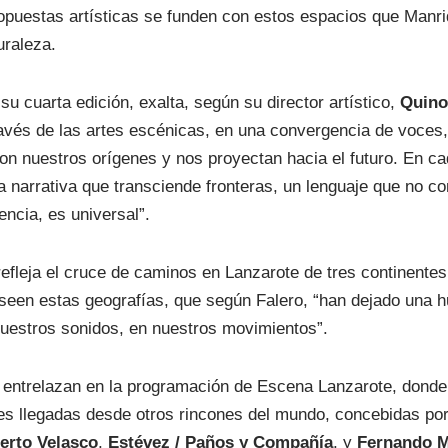
ropuestas artísticas se funden con estos espacios que Man
uraleza.
 su cuarta edición, exalta, según su director artístico,
Quino
ravés de las artes escénicas, en una convergencia de voces,
n nuestros orígenes y nos proyectan hacia el futuro. En ca
 narrativa que transciende fronteras, un lenguaje que no co
encia, es universal”.
efleja el cruce de caminos en Lanzarote de tres continentes,
oseen estas geografías, que según Falero, “han dejado una h
nuestros sonidos, en nuestros movimientos”.
e entrelazan en la programación de Escena Lanzarote, donde
es llegadas desde otros rincones del mundo, concebidas por
erto Velasco
,
Estévez / Paños y Compañía
, y
Fernando 