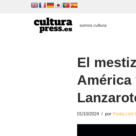
Saltar
al
somos cultura
contenido
El mestiz
América 
Lanzarot
01/10/2024
por
Redacción 