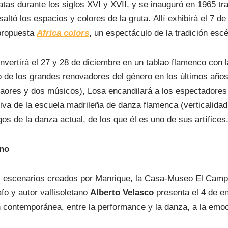
atas durante los siglos XVI y XVII, y se inauguró en 1965 tra
saltó los espacios y colores de la gruta.
Allí exhibirá el 7 d
propuesta
Africa colors
,
un espectáculo de la tradición esc
vertirá el 27 y 28 de diciembre en un tablao flamenco con l
o de los grandes renovadores del género en los últimos año
laores y dos músicos), Losa encandilará a los espectadores
va de la escuela madrileña de danza flamenca (verticalidad 
os de la danza actual, de los que él es uno de sus artífices
no
es escenarios creados por Manrique, la Casa-Museo El Cam
afo y autor vallisoletano
Alberto Velasco
presenta el 4 de e
contemporánea, entre la performance y la danza, a la emoci