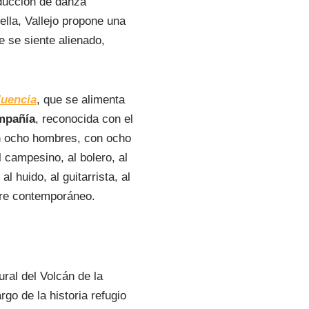
ducción de danza
lla, Vallejo propone una
e se siente alienado,
luencia
, que se alimenta
mpañía
, reconocida con el
n ocho hombres, con ocho
 campesino, al bolero, al
al huido, al guitarrista, al
bre contemporáneo.
ral del Volcán de la
go de la historia refugio