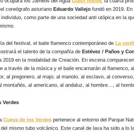
zo ocupará los Jameos del Agua
Glass house
,
la cuarta pro
el coreógrafo asturiano
Eduardo Vallejo
fundó en 2019. En e
el individuo, como parte de una sociedad anti utópica en la qu
 mismo.
 día del festival, el baile flamenco contemporáneo de
La conf
ostrará el talento de la compañía de
Estévez / Paños y Co
a 2019 en la modalidad de Creación. En escena comparece
 a través de la música y el baile encarnarán al flamenco, al
aor, al pregonero, al majo, al manolo, al esclavo, al converso, 
 al montañés, al americano, al andaluz, al hombre…, al hom
s Verdes
la
Cueva de los Verdes
pertenece al entorno del Parque Natu
del mismo tubo volcánico. Este canal de lava ha sido a lo lar