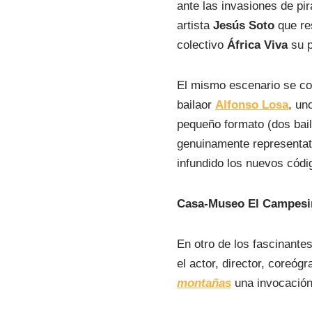
ante las invasiones de pir
artista
Jesús Soto
que re
colectivo
África Viva
su 
El mismo escenario se con
bailaor
Alfonso Losa
, un
pequeño formato (dos bai
genuinamente representati
infundido los nuevos códig
Casa-Museo El Campesi
En otro de los fascinant
el actor, director, coreógr
montañas
una invocación 