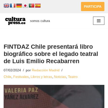
PARTICIPA
Saltar
al
somos cultura
contenido
FINTDAZ Chile presentará libro
biográfico sobre el legado teatral
de Luis Emilio Recabarren
07/02/2024
por
Redacción Madrid
Chile
,
Festivales
,
Libros y letras
,
Noticias
,
Teatro