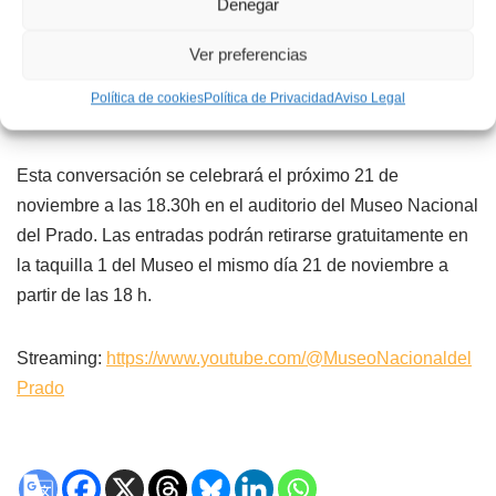
Denegar
2023, contamos este otoño con la autora Chloe Aridjis,
quien conversará sobre su propia obra, compromisos
Ver preferencias
intelectuales, motivaciones e intereses creativos con una
Política de cookies
Política de Privacidad
Aviso Legal
gran conocedora de sus libros, Valerie Miles.
Esta conversación se celebrará el próximo 21 de
noviembre a las 18.30h en el auditorio del Museo Nacional
del Prado. Las entradas podrán retirarse gratuitamente en
la taquilla 1 del Museo el mismo día 21 de noviembre a
partir de las 18 h.
Streaming:
https://www.youtube.com/@MuseoNacionaldel
Prado