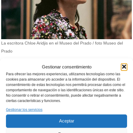
La escritora Chloe Aridjis en el Museo del Prado / foto Museo del
Prado
Gestionar consentimiento
Como parte del programa “Escribir el
Para ofrecer las mejores experiencias, utilizamos tecnologías como las
Prado”, la Residencia Literaria Internacional
cookies para almacenar y/o acceder a la información del dispositivo. El
consentimiento de estas tecnologías nos permitirá procesar datos como el
patrocinada por la Fundación Loewe en el
comportamiento de navegación o las identificaciones únicas en este sitio.
Museo del Prado, se celebra un acto
No consentir o retirar el consentimiento, puede afectar negativamente a
ciertas características y funciones.
público que permitirá escuchar en directo a
Gestionar los servicios
la escritora residente: Chloe Aridjis.
Aceptar
Tras la estancia de John Coetzee a inicios del verano de