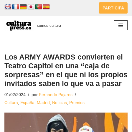
PARTICIPA
Saltar
al
somos cultura
contenido
Los ARMY AWARDS convierten el
Teatro Capitol en una “caja de
sorpresas” en el que ni los propios
invitados saben lo que va a pasar
01/02/2024
por
Fernando Pajares
Cultura
,
España
,
Madrid
,
Noticias
,
Premios