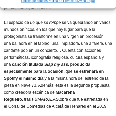
cosas rotas, a encontrar su propio deseo para que pueda,
Política de cookies
Política de Privacidad
Aviso Legal
por fin, dormir, descansar.
El espacio de
Lo que se rompe
se va quebrando en varios
mundos oníricos, en los que hay lugar para que la
protagonista se transforme en una virgen en procesión,
una bailaora en el tablao, una limpiadora, una alfarera, una
cantante pop en un concierto… Cuenta con acciones
performáticas, iconografía religiosa, cultura española y
una
canción titulada
Slap my ass
, producida
especialmente para la ocasión,
que
se estrenará en
Spotify el mismo día
y a la misma hora del estreno de la
pieza en Nave 73. Además, esta es la segunda propuesta
como creadora escénica de
Macarena
Regueiro,
tras
FUMAROLAS
,obra que fue estrenada en
el Corral de Comedias de Alcalá de Henares en el 2019.