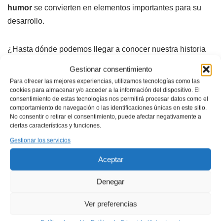
humor
se convierten en elementos importantes para su
desarrollo.
¿Hasta dónde podemos llegar a conocer nuestra historia
familiar? ¿Cuánto ha podido influir en nosotras lo que no
Gestionar consentimiento
sabemos? ¿Se puede pactar el olvido? ¿Podremos
Para ofrecer las mejores experiencias, utilizamos tecnologías como las
romper el arquetipo y construir quienes somos y lo que
cookies para almacenar y/o acceder a la información del dispositivo. El
consentimiento de estas tecnologías nos permitirá procesar datos como el
deseamos? Estas son algunas de las cuestiones que
comportamiento de navegación o las identificaciones únicas en este sitio.
traslada a escena
Macarena Regueiro, acompañada de
No consentir o retirar el consentimiento, puede afectar negativamente a
ciertas características y funciones.
un cuerpo de bailarinas: Paula Campos, Andrea
Gestionar los servicios
Muñoz, Carla Montero y Marta Mañas, bajo la dirección
de movimiento y coreografía de Julio Ruiz.
Sus
Aceptar
personajes remiten a mujeres anteriores que no han
Denegar
podido elegir sus propias batallas y siempre han estado
preparadas en la defensa. Ellas la empujarán a ver lo que
Ver preferencias
no se nombra, a descubrir el enigma que esconden las