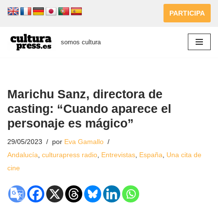
PARTICIPA
Saltar
al
somos cultura
contenido
Marichu Sanz, directora de
casting: “Cuando aparece el
personaje es mágico”
29/05/2023
por
Eva Gamallo
Andalucía
,
culturapress radio
,
Entrevistas
,
España
,
Una cita de
cine