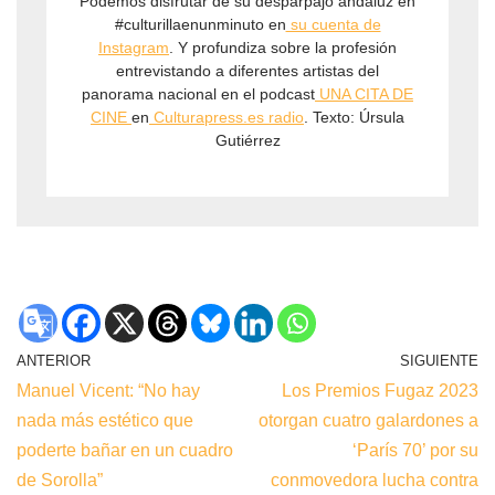
Podemos disfrutar de su desparpajo andaluz en
#culturillaenunminuto en
⁠su cuenta de
Instagram⁠
. Y profundiza sobre la profesión
entrevistando a diferentes artistas del
panorama nacional en el podcast
⁠UNA CITA DE
CINE ⁠
en
⁠Culturapress.es radio⁠
. Texto: Úrsula
Gutiérrez
ANTERIOR
SIGUIENTE
Manuel Vicent: “No hay
Los Premios Fugaz 2023
nada más estético que
otorgan cuatro galardones a
poderte bañar en un cuadro
‘París 70’ por su
de Sorolla”
conmovedora lucha contra