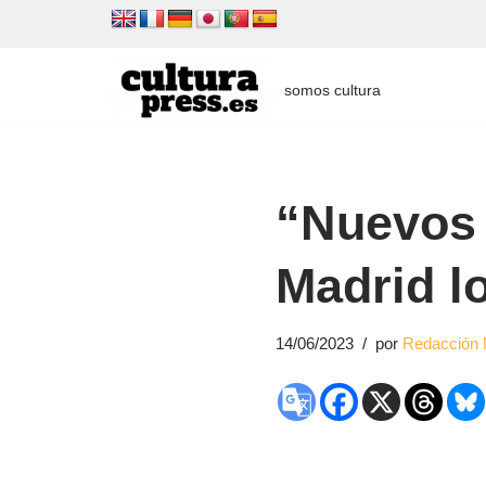
Saltar
al
somos cultura
contenido
“Nuevos 
Madrid l
14/06/2023
por
Redacción 