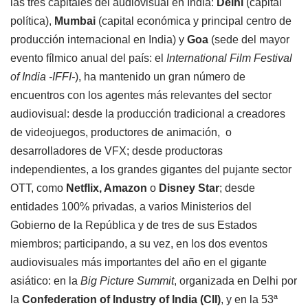
las tres capitales del audiovisual en India:
Delhi
(capital
política),
Mumbai
(capital económica y principal centro de
producción internacional en India) y
Goa
(sede del mayor
evento fílmico anual del país: el
International Film Festival
of India -IFFI-
), ha mantenido un gran número de
encuentros con los agentes más relevantes del sector
audiovisual: desde la producción tradicional a creadores
de videojuegos, productores de animación, o
desarrolladores de VFX; desde productoras
independientes, a los grandes gigantes del pujante sector
OTT, como
Netflix, Amaz
on
o
Disney Star
; desde
entidades 100% privadas, a varios Ministerios del
Gobierno de la República y de tres de sus Estados
miembros; participando, a su vez, en los dos eventos
audiovisuales más importantes del año en el gigante
asiático: en la
Big Picture Summit
, organizada en Delhi por
la
Confederation of Industry of India (CII)
, y en la 53ª