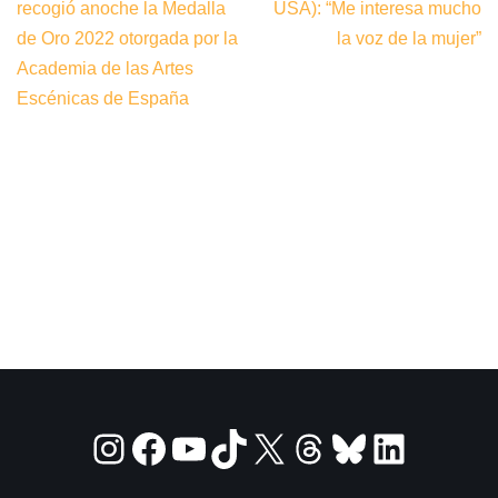
recogió anoche la Medalla
USA): “Me interesa mucho
de Oro 2022 otorgada por la
la voz de la mujer”
Academia de las Artes
Escénicas de España