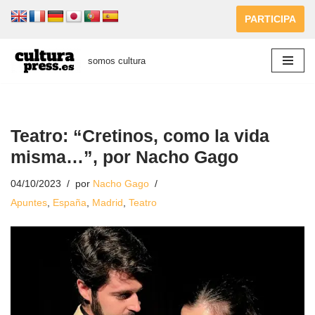
PARTICIPA
Saltar
al
somos cultura
contenido
Teatro: “Cretinos, como la vida
misma…”, por Nacho Gago
04/10/2023
por
Nacho Gago
Apuntes
,
España
,
Madrid
,
Teatro