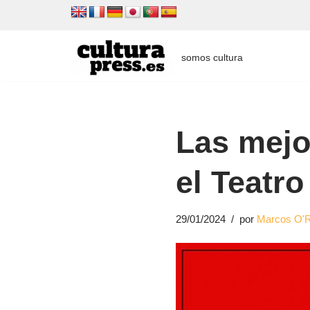
Saltar
al
somos cultura
contenido
Las mejor
el Teatr
29/01/2024
por
Marcos O'R