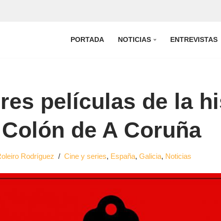
PORTADA
NOTICIAS
ENTREVISTAS
es películas de la hi
o Colón de A Coruña
oleiro Rodríguez
Cine y series
,
España
,
Galicia
,
Noticias