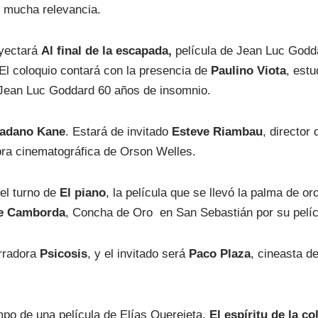
e mucha relevancia.
oyectará
Al final de la escapada,
película de Jean Luc Godda
El coloquio contará con la presencia de
Paulino Viota
, estu
o Jean Luc Goddard 60 años de insomnio.
adano Kane
. Estará de invitado
Esteve Riambau
, director
bra cinematográfica de Orson Welles.
 el turno de
El piano
, la película que se llevó la palma de or
e Camborda
, Concha de Oro en San Sebastián por su pelíc
erradora
Psicosis
, y el invitado será
Paco Plaza
, cineasta d
empo de una película de Elías Querejeta,
El espíritu de la c