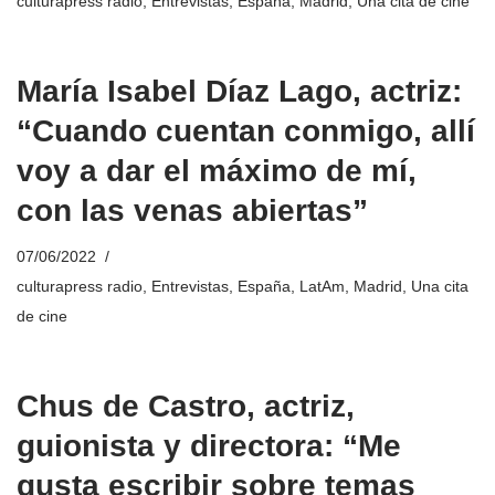
culturapress radio
,
Entrevistas
,
España
,
Madrid
,
Una cita de cine
María Isabel Díaz Lago, actriz:
“Cuando cuentan conmigo, allí
voy a dar el máximo de mí,
con las venas abiertas”
07/06/2022
culturapress radio
,
Entrevistas
,
España
,
LatAm
,
Madrid
,
Una cita
de cine
Chus de Castro, actriz,
guionista y directora: “Me
gusta escribir sobre temas