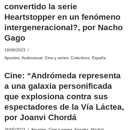
convertido la serie
Heartstopper en un fenómeno
intergeneracional?, por Nacho
Gago
18/08/2023
Apuntes
,
Audiovisual
,
Cine y series
,
Colectivos
,
España
Cine: “Andrómeda representa
a una galaxia personificada
que explosiona contra sus
espectadores de la Vía Láctea,
por Joanvi Chordá
26/05/2023
Apuntes
,
Cine y series
,
España
,
Madrid